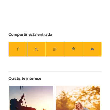
el reciclaje, reciclaje fácil, divertirse reciclando, contenedores de reciclaje, reducir, reutilizar, reciclar, ONG, Greenpeace, destinos divertidos, viajar con familias, familias monoparentales, viajar solo, viajes singles, viajar con mi hijo, diversión en familia, donde viajar con mi hijo, agencias de viajes, vacaciones monoparentales, padres solteros, madres
solteras, familia monoparental, viajes familias monoparentales, vacaciones monoparentales, viajar con niños, vacaciones con hijos, vacaciones con niños, dónde viajar, viaje de aventuras, diversión, jugar con niños, actividades para viajes, APRENDEMOS A RECICLAR
, APRENDEMOS A RECICLAR, APRENDEMOS A RECICLAR, APRENDEMOS
A RECICLAR, APRENDEMOS A RECICLAR
Compartir esta entrada
Quizás te interese