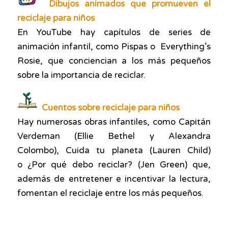
Dibujos animados que promueven el
reciclaje para niños
En YouTube hay capítulos de series de
animación infantil, como
Pispas
o
Everything’s
Rosie,
que conciencian a los más pequeños
sobre la importancia de reciclar.
Cuentos sobre reciclaje para niños
Hay numerosas obras infantiles, como
Capitán
Verdeman
(Ellie Bethel y Alexandra
Colombo),
Cuida tu planeta
(Lauren Child)
o
¿Por qué debo reciclar?
(Jen Green) que,
además de entretener e incentivar la lectura,
fomentan el reciclaje entre los más pequeños.
APRENDEMOS A RECICLAR, planeta verde, medioambiente, cuentos sobre reciclaje, mundo sostenible, reutilizar envases, diversión, jugar con niños, actividades para viajes, reciclaje fácil, juegos y actividades de reciclaje, reciclaje en familia, reciclaje para niños, las 3R, reciclarse, reducir deshechos, consumo responsable, divertirse reciclando, promover