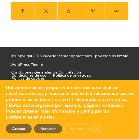
@ Copyright 2025 Vacacionesmonoparentales -
powered by Enfold
WordPress Theme
Condiciones Generales de Contratación
Condiciones de uso
Política de privacidad
Política de cookies
Utilizamos cookies propias y de terceros para analizar
nuestros servicios y mostrarte publicidad relacionada con tus
preferencias en base a un perfil elaborado a partir de tus
hábitos de navegación (por ejemplo, páginas visitadas).
Puedes obtener más información y configurar tus
preferencias en
ajustes
.
Cerrar el banner de 
Aceptar
Rechazar
Ajustes