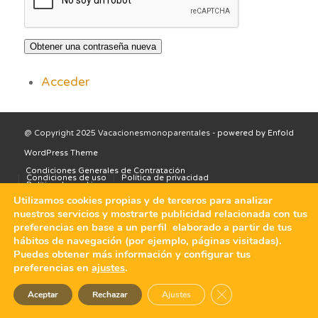
Obtener una contraseña nueva
Acceder
@ Copyright 2025 Vacacionesmonoparentales -
powered by Enfold
WordPress Theme
Condiciones Generales de Contratación
Condiciones de uso
Política de privacidad
Política de cookies
Utilizamos cookies propias y de terceros para analizar
nuestros servicios y mostrarte publicidad relacionada con tus
preferencias en base a un perfil elaborado a partir de tus
hábitos de navegación (por ejemplo, páginas visitadas).
Puedes obtener más información y configurar tus
preferencias en
ajustes
.
Cerrar el banner de 
Aceptar
Rechazar
Ajustes