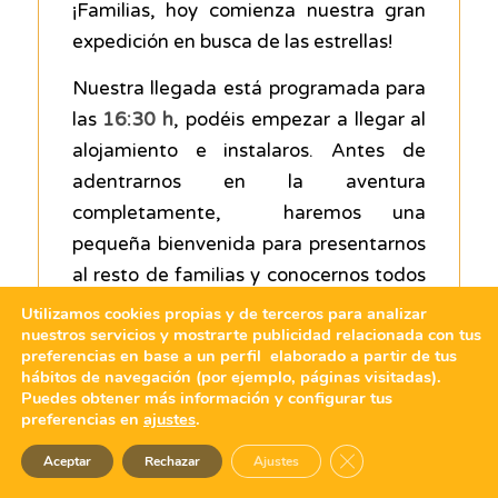
¡Familias, hoy comienza nuestra gran
expedición en busca de las estrellas!
Nuestra llegada está programada para
las
16:30 h
, podéis empezar a llegar al
alojamiento e instalaros. Antes de
adentrarnos en la aventura
completamente, haremos una
pequeña bienvenida para presentarnos
al resto de familias y conocernos todos
como un auténtico equipo.
Utilizamos cookies propias y de terceros para analizar
nuestros servicios y mostrarte publicidad relacionada con tus
Daremos una
charla informativa
para
preferencias en base a un perfil elaborado a partir de tus
hábitos de navegación (por ejemplo, páginas visitadas).
ver la organización de este viaje y más
Puedes obtener más información y configurar tus
tarde… Nos lanzaremos a una
preferencias en
ajustes
.
expedición descubriendo los últimos
Cerrar el banner de 
Aceptar
Rechazar
Ajustes
pasos que el gran explorador Henry