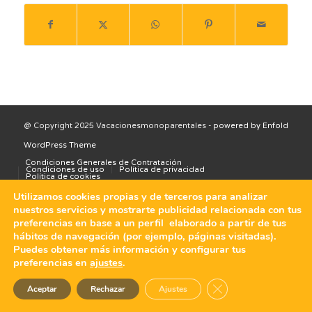
@ Copyright 2025 Vacacionesmonoparentales -
powered by Enfold
WordPress Theme
Condiciones Generales de Contratación
Condiciones de uso
Política de privacidad
Política de cookies
Utilizamos cookies propias y de terceros para analizar
nuestros servicios y mostrarte publicidad relacionada con tus
preferencias en base a un perfil elaborado a partir de tus
hábitos de navegación (por ejemplo, páginas visitadas).
Puedes obtener más información y configurar tus
preferencias en
ajustes
.
Cerrar el banner de 
Aceptar
Rechazar
Ajustes