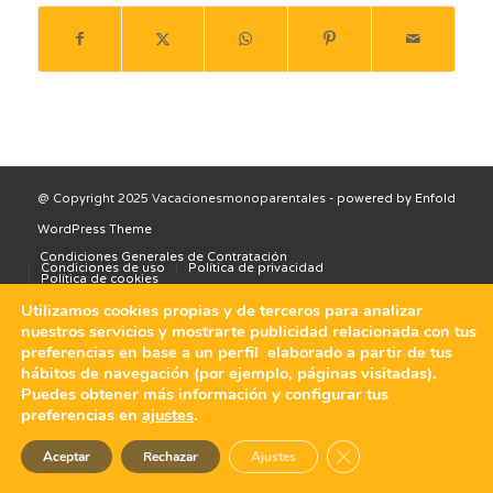
@ Copyright 2025 Vacacionesmonoparentales -
powered by Enfold
WordPress Theme
Condiciones Generales de Contratación
Condiciones de uso
Política de privacidad
Política de cookies
Utilizamos cookies propias y de terceros para analizar
nuestros servicios y mostrarte publicidad relacionada con tus
preferencias en base a un perfil elaborado a partir de tus
hábitos de navegación (por ejemplo, páginas visitadas).
Puedes obtener más información y configurar tus
preferencias en
ajustes
.
Cerrar el banner de 
Aceptar
Rechazar
Ajustes