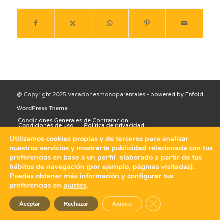
@ Copyright 2025 Vacacionesmonoparentales -
powered by Enfold
WordPress Theme
Condiciones Generales de Contratación
Condiciones de uso
Política de privacidad
Política de cookies
Utilizamos cookies propias y de terceros para analizar
nuestros servicios y mostrarte publicidad relacionada con tus
preferencias en base a un perfil elaborado a partir de tus
hábitos de navegación (por ejemplo, páginas visitadas).
Puedes obtener más información y configurar tus
preferencias en
ajustes
.
Cerrar el banner de 
Aceptar
Rechazar
Ajustes