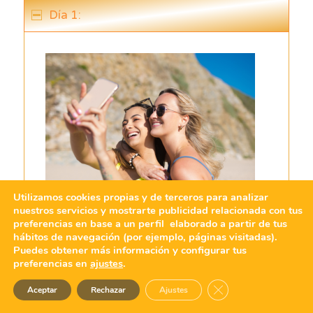
Día 1:
Utilizamos cookies propias y de terceros para analizar
nuestros servicios y mostrarte publicidad relacionada con tus
preferencias en base a un perfil elaborado a partir de tus
hábitos de navegación (por ejemplo, páginas visitadas).
Puedes obtener más información y configurar tus
preferencias en
ajustes
.
Bienvenidos a
Albir Garden Resort
, un
Cerrar el banner de 
fantástico complejo situado en Alfaz
Aceptar
Rechazar
Ajustes
del Pi, Alicante, que además de