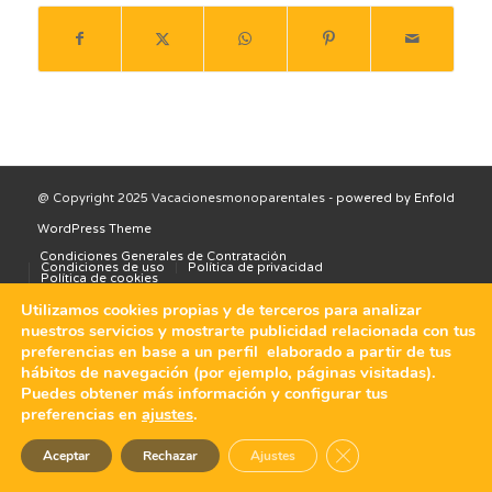
@ Copyright 2025 Vacacionesmonoparentales -
powered by Enfold
WordPress Theme
Condiciones Generales de Contratación
Condiciones de uso
Política de privacidad
Política de cookies
Utilizamos cookies propias y de terceros para analizar
nuestros servicios y mostrarte publicidad relacionada con tus
preferencias en base a un perfil elaborado a partir de tus
hábitos de navegación (por ejemplo, páginas visitadas).
Puedes obtener más información y configurar tus
preferencias en
ajustes
.
Cerrar el banner de 
Aceptar
Rechazar
Ajustes