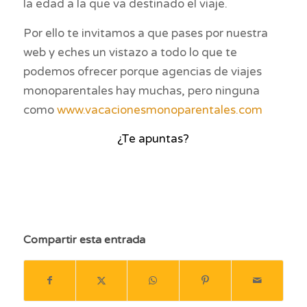
la edad a la que va destinado el viaje.
Por ello te invitamos a que pases por nuestra
web y eches un vistazo a todo lo que te
podemos ofrecer porque agencias de viajes
monoparentales hay muchas, pero ninguna
como
www.vacacionesmonoparentales.com
¿Te apuntas?
viajar con niños, vacaciones, vacaciones con niños, ideas, juegos, jugar con niños, islas con niños, playa, viajar con familias, familias monoparentales, viajar con mi hijo, donde viajar con mi hijo, viajes a la playa, playa, montaña, padres solteros, madre soltera, padre soltero, familia monoparental. museos de españa, museos para Niños, museos para niños en españa, museo del prado, museos en madrid, talleres para niños, museos de chocolate, dinopolis teruel, museo de las artes y las ciencias, viajes familias
monoparentales, SEMANA SANTA DINÓPOLIS, SEMANA SANTA DINÓPOLIS, SEMANA SANTA DINÓPOLIS, SEMANA SANTA DINÓPOLIS, SEMANA SANTA DINÓPOLIS, SEMANA SANTA 2023
Compartir esta entrada