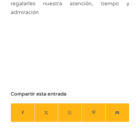
regalarles nuestra atención, tiempo y
admiración.
DÍA DEL NIÑO, viajar con niños, vacaciones, vacaciones con niños, ideas,
viajar con familias, familias monoparentales, viajar con mi hijo, donde
viajar con mi hijo, padres solteros, madre soltera, padre soltero, familia
monoparental. semana santa monoparental, día nacional del niño, 15 de
abril, semana santa, colegio niños, Día internacional del niño, día de la
niña, regalo día del niño, regalos para niños.
Compartir esta entrada