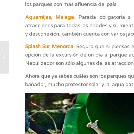
los parques con más afluencia del país.
Aquamijas, Málaga
. Parada obligatoria si
atracciones para todas las edades y si, mient
y desconexión, también cuenta con varios jacu
Splash Sur Menorca.
Seguro que si piensas 
VIAJAR CON NIÑOS:
opción de la excursión de un día al parque a
EN BUSCA DEL
Nebulizador son sólo algunas de las atraccione
MEJOR PLAN
Ahora que ya sabes cuáles son los parques qu
bañador, mucho protector solar y ¡al agua pat