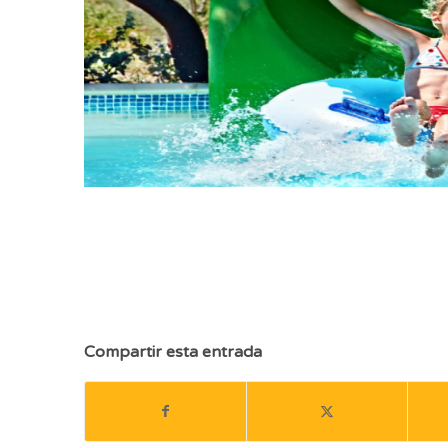
LOS MEJORES PARQUES ACUÁTICOS, alicante, alicante con niños, , parq
viajar con familias, familias monoparentales, viajar con mi hijo, donde
madre soltera, padre soltero, familia monoparental. LOS MEJ
Compartir esta entrada