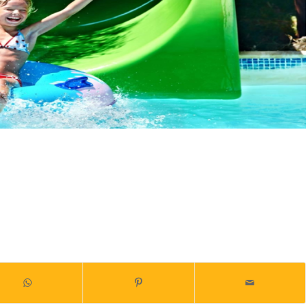
ue acuático, parque acuáticos con niños, ideas, naturaleza con niños, naturaleza,
 viajar con mi hijo,toboganes, atracciones, kamikaze, planes con niños, padres solteros,
ORES PARQUES ACUÁTICOS,LOS MEJORES PARQUES ACUÁTICOS,