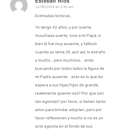
Esteban Rios
Dice:
12/05/2016 en 2:45 am
Estimadas lectoras,
Yo tengo 42 años, y por suerte,
muuchaaa suerte, tuve a mi Papá, si
bien él fué muy ausente, y falleció
cuando yo tenía 25, aún así, lo extraño
y mucho. , pero muchooo…ando
buscando por todos lados la figura de
mi Padre ausente…esto es lo que les
espera a sus hijas/hijos de grande,
realemente quieren eso? Por que son
tan egoistas? por favor, si tienen tanto
amor para brindar adopten, pero por
favor reflexionen y mucho si no es un
acto egoista en el fondo de sus