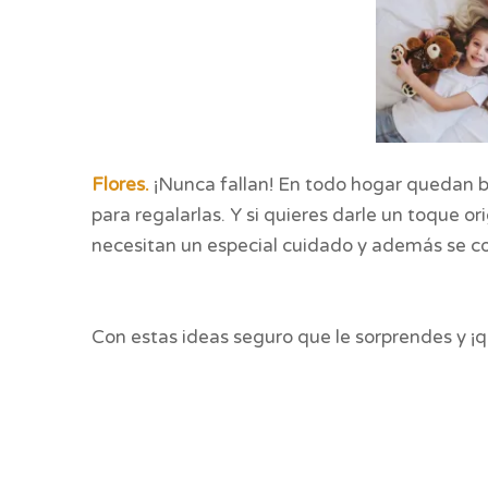
Flores.
¡Nunca fallan! En todo hogar quedan b
para regalarlas. Y si quieres darle un toque o
necesitan un especial cuidado y además se c
Con estas ideas seguro que le sorprendes y ¡q
QU
É HACER EL DIA DE LA MADRE, alicante, alicante con niños, día de l
con familias, familias monoparentales, viajar con mi hijo, donde viajar 
día de la madre con niños, padres solteros, madre soltera, padre 
LA MADRE, QUÉ HACER EL DIA DE LA MADRE, QUÉ HACER EL DIA