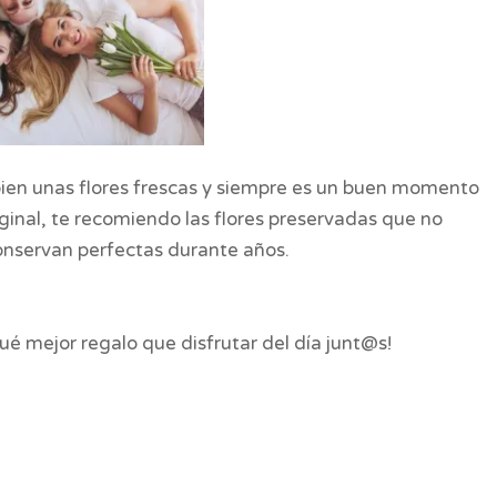
ien unas flores frescas y siempre es un buen momento
riginal, te recomiendo las flores preservadas que no
onservan perfectas durante años.
ué mejor regalo que disfrutar del día junt@s!
a madre, día de la madre con niños, ideas, naturaleza con niños, naturaleza, viajar
con mi hijo, viajes en el dia de la madre, planes para el día de la madre, planes para el
soltero, familia monoparental. QUÉ HACER EL DIA DE LA MADRE, QUÉ HACER EL DIA DE
 DE LA MADRE