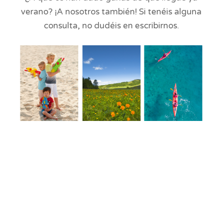
verano? ¡A nosotros también! Si tenéis alguna
consulta, no dudéis en escribirnos.
verano 2022, donde ir en verano 2022, viajar con niños, vacaciones,
vacaciones con niños, ideas, juegos, jugar con niños, islas con niños,
playa, viajar con familias, familias monoparentales, viajar con mi hijo,
donde viajar con mi hijo, viajes a la playa, playa, montaña, padres
solteros, madre soltera, padre soltero, familia monoparental. punta cana,